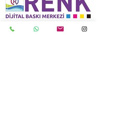
T.
0212 660 00 39
- M.
0543 417 38 59
-
E.
renkgrafik2@gmail.com
© 2018 Tüm Hakları Saklıdır. Renk Dijital
Baskı Merkezi